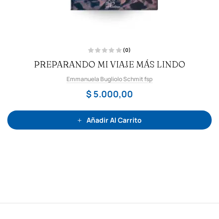
(0)
V
PREPARANDO MI VIAJE MÁS LINDO
a
l
o
Emmanuela Bugliolo Schmit fsp
r
a
d
$
5.000,00
o
c
o
n
0
Añadir Al Carrito
d
e
5