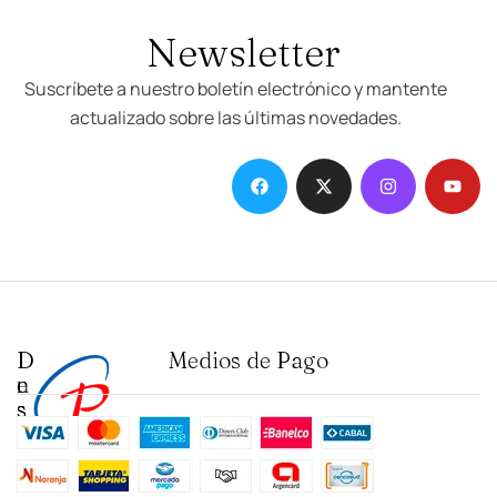
Newsletter
Suscríbete a nuestro boletín electrónico y mantente
actualizado sobre las últimas novedades.
D
I
Medios de Pago
e
n
s
s
t
t
a
i
c
t