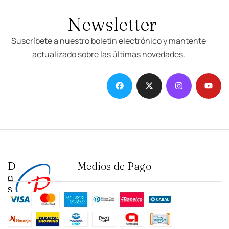
Newsletter
Suscríbete a nuestro boletín electrónico y mantente
actualizado sobre las últimas novedades.
D
I
Medios de Pago
e
n
s
s
t
t
a
i
c
t