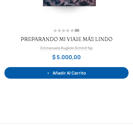
(0)
V
PREPARANDO MI VIAJE MÁS LINDO
a
l
o
Emmanuela Bugliolo Schmit fsp
r
a
d
$
5.000,00
o
c
o
n
0
Añadir Al Carrito
d
e
5