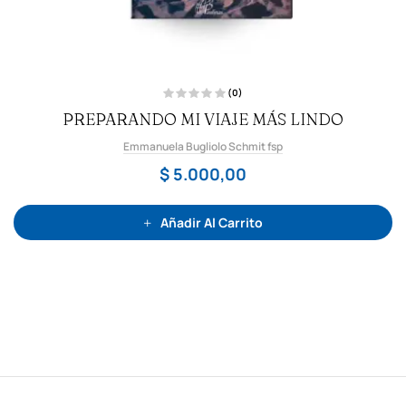
(0)
V
PREPARANDO MI VIAJE MÁS LINDO
a
l
o
Emmanuela Bugliolo Schmit fsp
r
a
d
$
5.000,00
o
c
o
n
0
Añadir Al Carrito
d
e
5