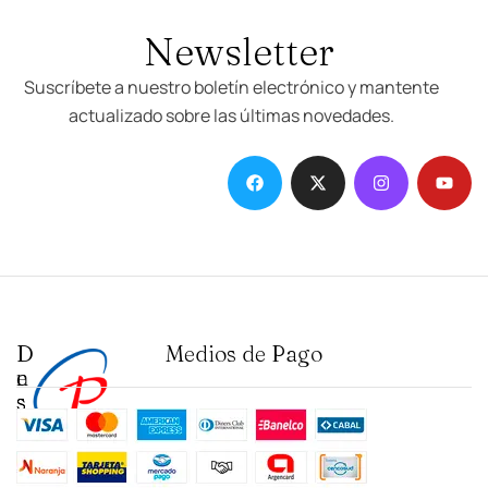
Newsletter
Suscríbete a nuestro boletín electrónico y mantente
actualizado sobre las últimas novedades.
D
I
Medios de Pago
e
n
s
s
t
t
a
i
c
t