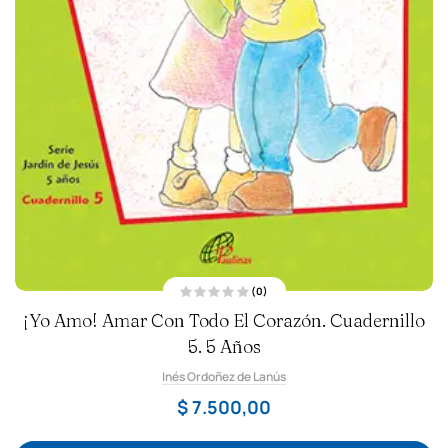
(0)
V
¡Yo Amo! Amar Con Todo El Corazón. Cuadernillo
a
l
o
5. 5 Años
r
a
Inés Ordoñez de Lanús
d
o
c
$
7.500,00
o
n
0
d