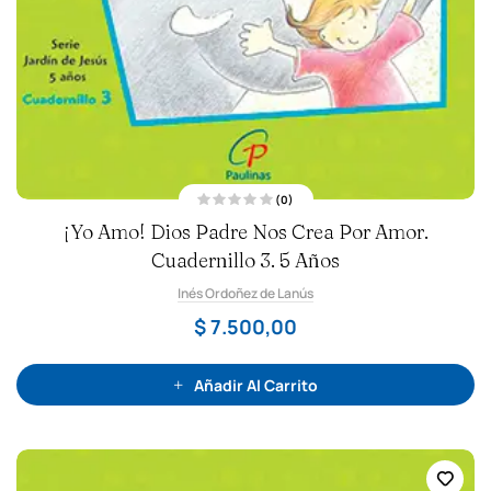
(0)
V
¡Yo Amo! Dios Padre Nos Crea Por Amor.
a
l
Cuadernillo 3. 5 Años
o
r
a
Inés Ordoñez de Lanús
d
o
c
$
7.500,00
o
n
0
d
e
Añadir Al Carrito
5