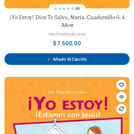
(0)
V
¡Yo Estoy! Dios Te Salve, María. Cuadernillo 6. 4
a
l
o
Años
r
a
Inés Ordoñez de Lanús
d
o
c
$
7.500,00
o
n
0
d
e
Añadir Al Carrito
5