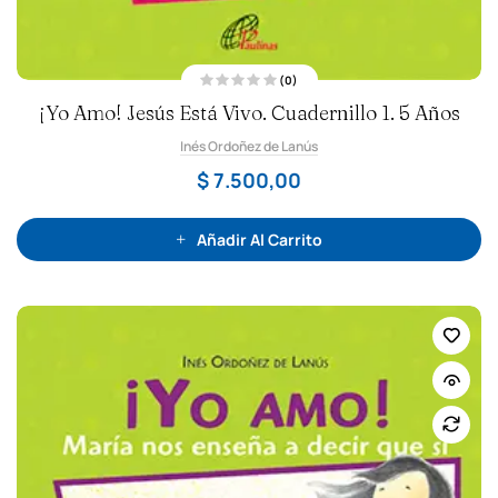
(0)
V
¡Yo Amo! Jesús Está Vivo. Cuadernillo 1. 5 Años
a
l
o
Inés Ordoñez de Lanús
r
a
d
$
7.500,00
o
c
o
n
0
Añadir Al Carrito
d
e
5