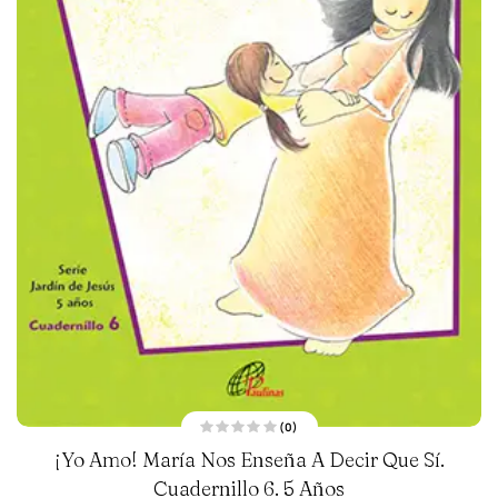
(0)
V
¡Yo Amo! María Nos Enseña A Decir Que Sí.
a
l
Cuadernillo 6. 5 Años
o
r