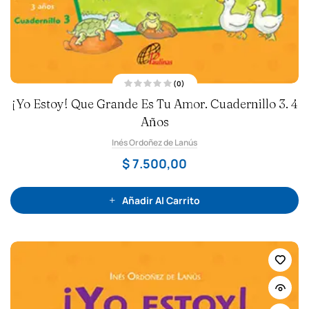
(0)
V
¡Yo Estoy! Que Grande Es Tu Amor. Cuadernillo 3. 4
a
l
o
Años
r
a
Inés Ordoñez de Lanús
d
o
c
$
7.500,00
o
n
0
d
e
Añadir Al Carrito
5