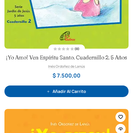
(0)
V
¡Yo Amo! Ven Espíritu Santo. Cuadernillo 2. 5 Años
a
l
o
Inés Ordoñez de Lanús
r
a
d
$
7.500,00
o
c
o
n
0
Añadir Al Carrito
d
e
5