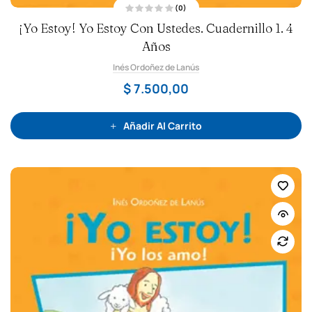
(0)
V
¡Yo Estoy! Yo Estoy Con Ustedes. Cuadernillo 1. 4
a
l
o
Años
r
a
Inés Ordoñez de Lanús
d
o
c
$
7.500,00
o
n
0
d
e
Añadir Al Carrito
5