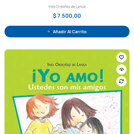
a
Inés Ordoñez de Lanús
d
o
c
$
7.500,00
o
n
0
d
e
Añadir Al Carrito
5