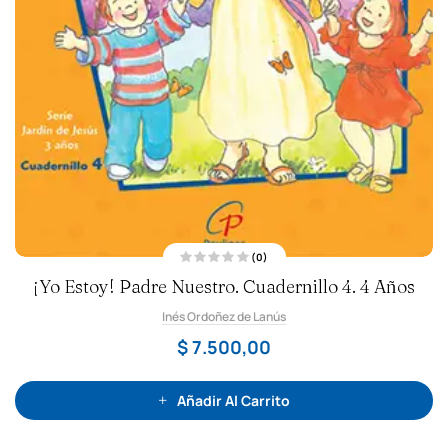
(0)
V
¡Yo Estoy! Padre Nuestro. Cuadernillo 4. 4 Años
a
l
o
Inés Ordoñez de Lanús
r
a
d
$
7.500,00
o
c
o
n
0
Añadir Al Carrito
d
e
5