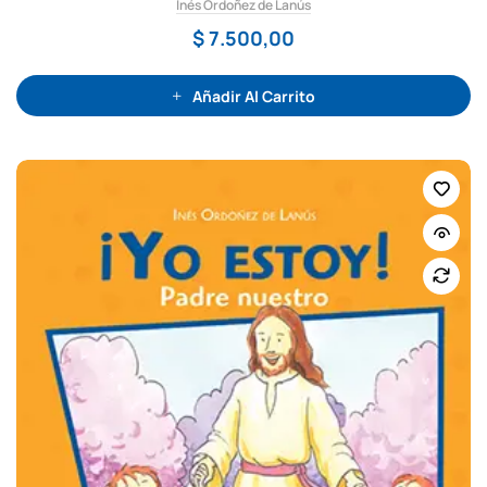
Inés Ordoñez de Lanús
d
o
c
$
7.500,00
o
n
0
d
e
Añadir Al Carrito
5