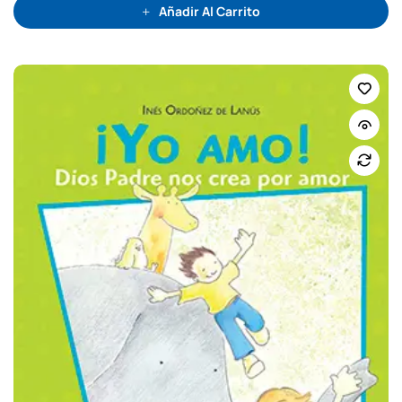
e
Añadir Al Carrito
5