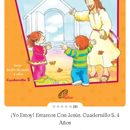
(0)
V
¡Yo Estoy! Estamos Con Jesús. Cuadernillo 5. 4
a
l
o
Años
r
a