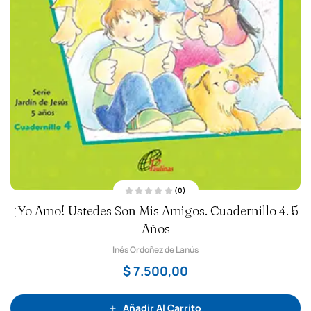
(0)
V
¡Yo Amo! Ustedes Son Mis Amigos. Cuadernillo 4. 5
a
l
o
Años
r
a
Inés Ordoñez de Lanús
d
o
c
$
7.500,00
o
n
0
d
e
Añadir Al Carrito
5