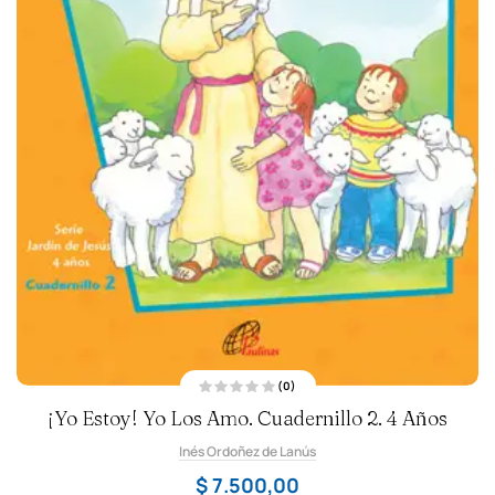
(0)
V
¡Yo Estoy! Yo Los Amo. Cuadernillo 2. 4 Años
a
l
o
Inés Ordoñez de Lanús
r
a
d
$
7.500,00
o