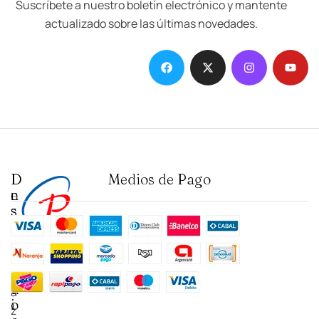
Suscríbete a nuestro boletín electrónico y mantente
actualizado sobre las últimas novedades.
D
I
Medios de Pago
e
n
s
s
t
t
a
i
c
t
a
u
N
d
c
a
o
i
z