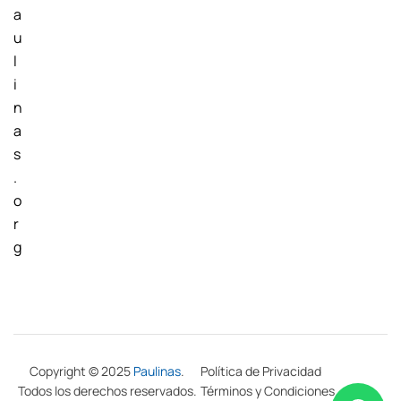
a
u
l
i
n
a
s
.
o
r
g
Copyright © 2025
Paulinas
.
Política de Privacidad
Todos los derechos reservados.
Términos y Condiciones