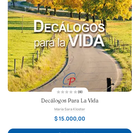
(0)
V
Decálogos Para La Vida
a
l
o
María Sara Kloster
r
a
d
$
15.000,00
o
c
o
n
0