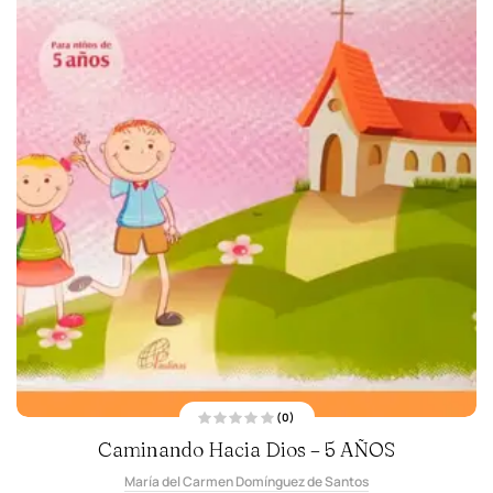
(0)
V
Caminando Hacia Dios – 5 AÑOS
a
l
o
María del Carmen Domínguez de Santos
r