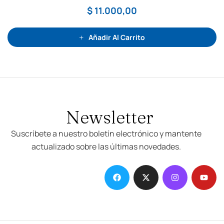
a
d
$
11.000,00
o
c
o
n
0
Añadir Al Carrito
d
e
5
Newsletter
Suscríbete a nuestro boletín electrónico y mantente
actualizado sobre las últimas novedades.