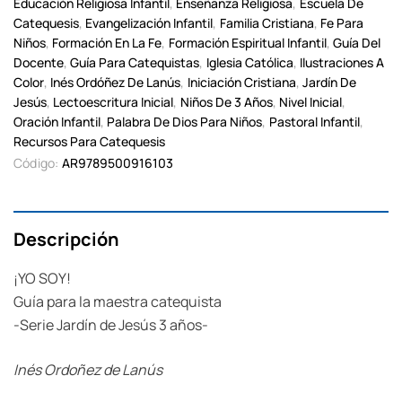
Educación Religiosa Infantil
,
Enseñanza Religiosa
,
Escuela De
Catequesis
,
Evangelización Infantil
,
Familia Cristiana
,
Fe Para
Niños
,
Formación En La Fe
,
Formación Espiritual Infantil
,
Guía Del
Docente
,
Guía Para Catequistas
,
Iglesia Católica
,
Ilustraciones A
Color
,
Inés Ordóñez De Lanús
,
Iniciación Cristiana
,
Jardín De
Jesús
,
Lectoescritura Inicial
,
Niños De 3 Años
,
Nivel Inicial
,
Oración Infantil
,
Palabra De Dios Para Niños
,
Pastoral Infantil
,
Recursos Para Catequesis
Código:
AR9789500916103
Descripción
¡YO SOY!
Guía para la maestra catequista
-Serie Jardín de Jesús 3 años-
Inés Ordoñez de Lanús