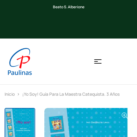
Beato S. Alberione
Inicio
¡Yo Soy! Guía Para La Maestra Catequista. 3 Años