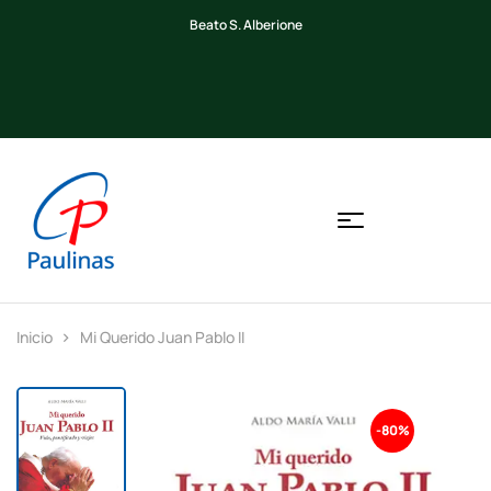
Beato S. Alberione
Inicio
Mi Querido Juan Pablo II
-80%