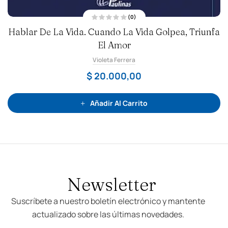
(0)
V
Hablar De La Vida. Cuando La Vida Golpea, Triunfa
a
l
o
El Amor
r
a
Violeta Ferrera
d
o
c
$
20.000,00
o
n
0
d
e
Añadir Al Carrito
5
Newsletter
Suscríbete a nuestro boletín electrónico y mantente
actualizado sobre las últimas novedades.