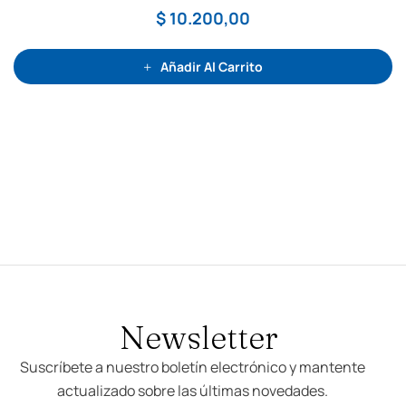
a
d
$
10.200,00
o
c
o
n
0
Añadir Al Carrito
d
e
5
Newsletter
Suscríbete a nuestro boletín electrónico y mantente
actualizado sobre las últimas novedades.