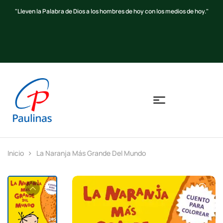
Beato S. Alberione
Inicio
La Naranja Más Grande Del Mundo