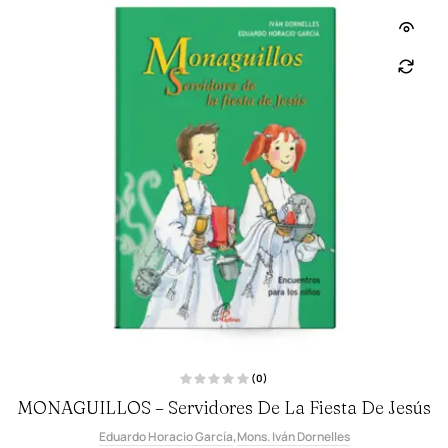
(0)
V
MONAGUILLOS – Servidores De La Fiesta De Jesús
a
l
o
Eduardo Horacio García
,
Mons. Iván Dornelles
r