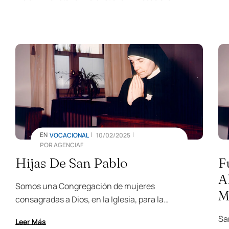
EN
VOCACIONAL
10/02/2025
POR
AGENCIAF
Hijas De San Pablo
F
A
Somos una Congregación de mujeres
M
consagradas a Dios, en la Iglesia, para la
evangelización a través de los medios de
Sa
Leer Más
comunicación social. Fundadas en Alba (Italia)