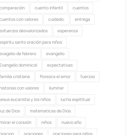
comparación
cuento infantil
cuentos
cuentos con valores
cuidado.
entrega
esfuerzos desvalorizados
esperanza
espiritu santo oración para niños
evagelio de febrero
evangelio
Evangelio dominical
expectativas
familia cristiana
florezca el amor
fuerzas
historias con valores
iluminar
jesus eucaristia y los niños
lucha espititual
luz de Dios
matematicas de Dios
morar el corazón
niños
nuevo año
oracion
oraciones
oraciones para niños