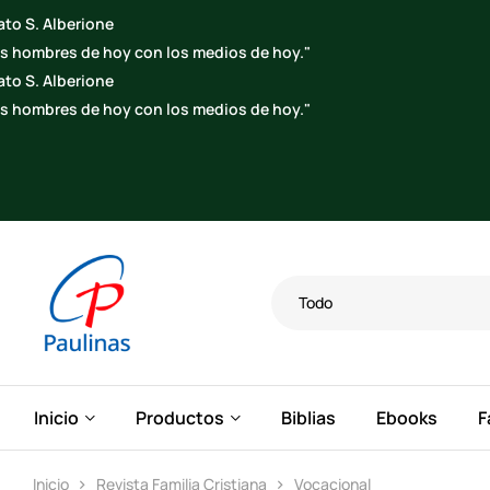
o S. Alberione
s hombres de hoy con los medios de hoy."
o S. Alberione
s hombres de hoy con los medios de hoy."
Todo
Inicio
Productos
Biblias
Ebooks
F
Inicio
Revista Familia Cristiana
Vocacional