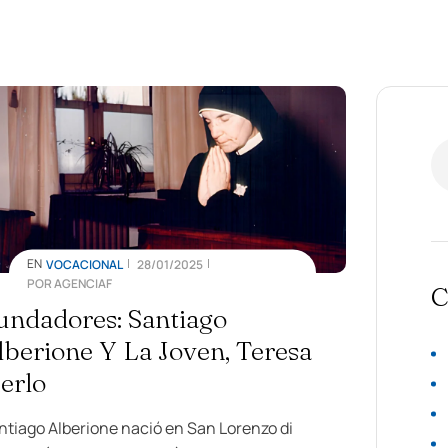
EN
VOCACIONAL
28/01/2025
POR
AGENCIAF
C
undadores: Santiago
lberione Y La Joven, Teresa
erlo
ntiago Alberione nació en San Lorenzo di