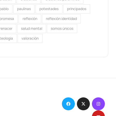
pablo
paulinas
potestades
principados
promesa
reflexión
reflexión identidad
renacer
salud mental
somos únicos
teologia
valoración