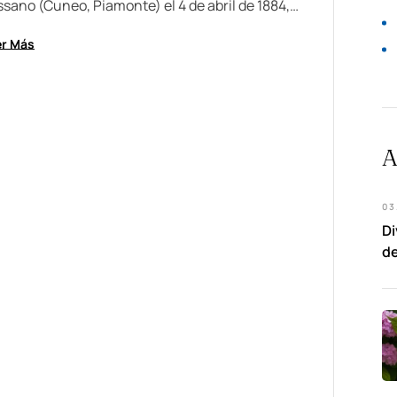
ssano (Cuneo, Piamonte) el 4 de abril de 1884,
into hijo de Michele y Teresa Allocco. En
er Más
tubre de 1900 ingresó en el…
A
03
Di
de